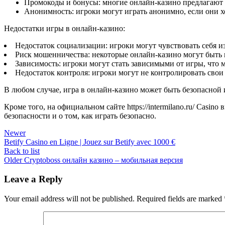
Промокоды и бонусы: многие онлайн-казино предлагают 
Анонимность: игроки могут играть анонимно, если они х
Недостатки игры в онлайн-казино:
Недостаток социализации: игроки могут чувствовать себя и
Риск мошенничества: некоторые онлайн-казино могут быт
Зависимость: игроки могут стать зависимыми от игры, что 
Недостаток контроля: игроки могут не контролировать свои 
В любом случае, игра в онлайн-казино может быть безопасной 
Кроме того, на официальном сайте https://intermilano.ru/ Cas
безопасности и о том, как играть безопасно.
Newer
Betify Casino en Ligne | Jouez sur Betify avec 1000 €
Back to list
Older
Cryptoboss онлайн казино – мобильная версия
Leave a Reply
Your email address will not be published.
Required fields are marked