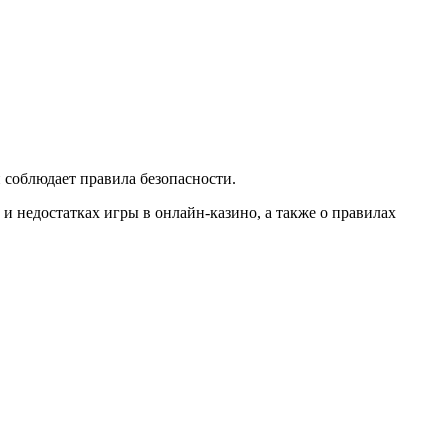
и соблюдает правила безопасности.
 и недостатках игры в онлайн-казино, а также о правилах