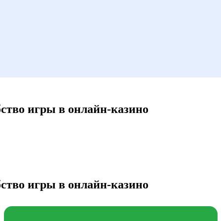
бство игры в онлайн-казино
бство игры в онлайн-казино