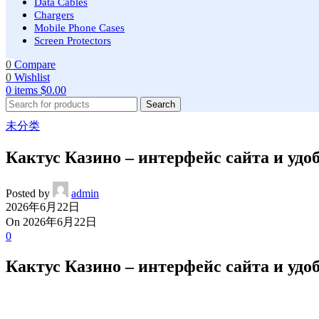
Data Cables
Chargers
Mobile Phone Cases
Screen Protectors
0
Compare
0
Wishlist
0
items
$
0.00
Search
未分类
Кактус Казино – интерфейс сайта и удо
Posted by
admin
2026年6月22日
On 2026年6月22日
0
Кактус Казино – интерфейс сайта и удо