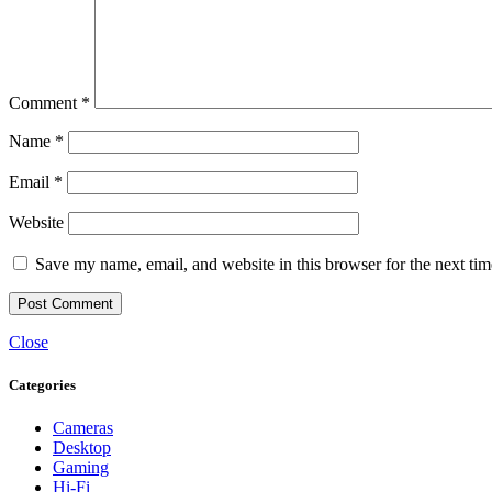
Comment
*
Name
*
Email
*
Website
Save my name, email, and website in this browser for the next ti
Close
Categories
Cameras
Desktop
Gaming
Hi-Fi