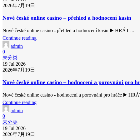
2026年7月19日
Nové české online casino – přehled a hodnocení kasin
Nové české online casino - přehled a hodnocení kasin ▶️ HRÁT ...
Continue reading
admin
0
未分类
19 Jul 2026
2026年7月19日
Nové české online casino – hodnocení a porovnání pro h
Nové české online casino - hodnocení a porovnání pro hráče ▶️ HRÁT
Continue reading
admin
0
未分类
19 Jul 2026
2026年7月19日