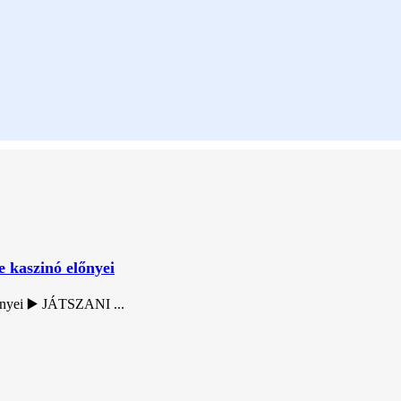
 kaszinó előnyei
őnyei ▶️ JÁTSZANI ...