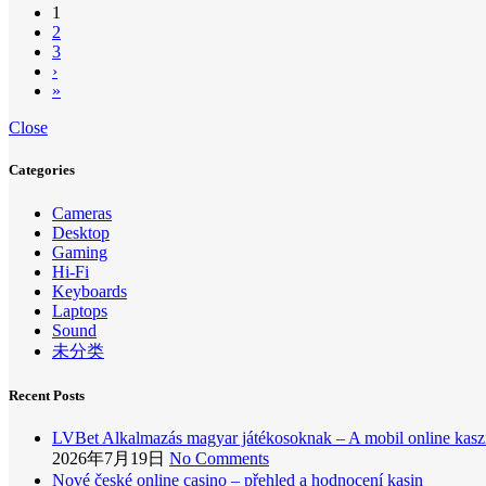
1
2
3
›
»
Close
Categories
Cameras
Desktop
Gaming
Hi-Fi
Keyboards
Laptops
Sound
未分类
Recent Posts
LVBet Alkalmazás magyar játékosoknak – A mobil online kasz
2026年7月19日
No Comments
Nové české online casino – přehled a hodnocení kasin