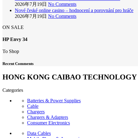
2026年7月19日
No Comments
Nové české online casino – hodnocení a porovnání pro hráče
2026年7月19日
No Comments
ON SALE
HP Envy 34
To Shop
Recent Comments
HONG KONG CAIBAO TECHNOLOGY 
Categories
Batteries & Power Supplies
Cable
Chargers
Chargers & Adapters
Consumer Electronics
Data Cables