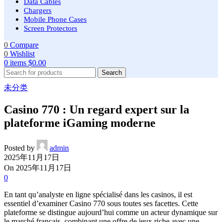
Data Cables
Chargers
Mobile Phone Cases
Screen Protectors
0
Compare
0
Wishlist
0
items
$
0.00
Search
未分类
Casino 770 : Un regard expert sur la
plateforme iGaming moderne
Posted by
admin
2025年11月17日
On 2025年11月17日
0
En tant qu’analyste en ligne spécialisé dans les casinos, il est
essentiel d’examiner Casino 770 sous toutes ses facettes. Cette
plateforme se distingue aujourd’hui comme un acteur dynamique sur
le marché français, combinant une offre de jeux riche avec une