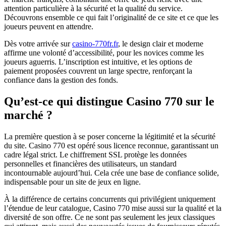
attention particulière à la sécurité et la qualité du service.
Découvrons ensemble ce qui fait l’originalité de ce site et ce que les
joueurs peuvent en attendre.
Dès votre arrivée sur
casino-770fr.fr
, le design clair et moderne
affirme une volonté d’accessibilité, pour les novices comme les
joueurs aguerris. L’inscription est intuitive, et les options de
paiement proposées couvrent un large spectre, renforçant la
confiance dans la gestion des fonds.
Qu’est-ce qui distingue Casino 770 sur le
marché ?
La première question à se poser concerne la légitimité et la sécurité
du site. Casino 770 est opéré sous licence reconnue, garantissant un
cadre légal strict. Le chiffrement SSL protège les données
personnelles et financières des utilisateurs, un standard
incontournable aujourd’hui. Cela crée une base de confiance solide,
indispensable pour un site de jeux en ligne.
À la différence de certains concurrents qui privilégient uniquement
l’étendue de leur catalogue, Casino 770 mise aussi sur la qualité et la
diversité de son offre. Ce ne sont pas seulement les jeux classiques