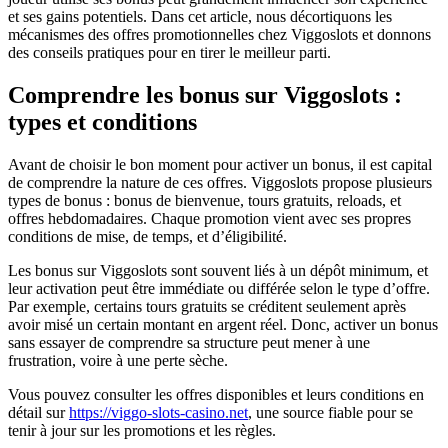
et ses gains potentiels. Dans cet article, nous décortiquons les
mécanismes des offres promotionnelles chez Viggoslots et donnons
des conseils pratiques pour en tirer le meilleur parti.
Comprendre les bonus sur Viggoslots :
types et conditions
Avant de choisir le bon moment pour activer un bonus, il est capital
de comprendre la nature de ces offres. Viggoslots propose plusieurs
types de bonus : bonus de bienvenue, tours gratuits, reloads, et
offres hebdomadaires. Chaque promotion vient avec ses propres
conditions de mise, de temps, et d’éligibilité.
Les bonus sur Viggoslots sont souvent liés à un dépôt minimum, et
leur activation peut être immédiate ou différée selon le type d’offre.
Par exemple, certains tours gratuits se créditent seulement après
avoir misé un certain montant en argent réel. Donc, activer un bonus
sans essayer de comprendre sa structure peut mener à une
frustration, voire à une perte sèche.
Vous pouvez consulter les offres disponibles et leurs conditions en
détail sur
https://viggo-slots-casino.net
, une source fiable pour se
tenir à jour sur les promotions et les règles.