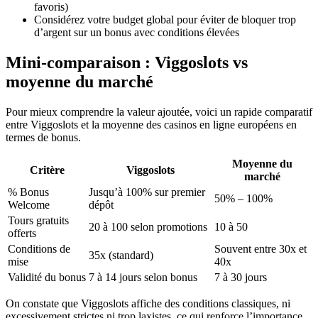
favoris)
Considérez votre budget global pour éviter de bloquer trop
d’argent sur un bonus avec conditions élevées
Mini-comparaison : Viggoslots vs
moyenne du marché
Pour mieux comprendre la valeur ajoutée, voici un rapide comparatif
entre Viggoslots et la moyenne des casinos en ligne européens en
termes de bonus.
Moyenne du
Critère
Viggoslots
marché
% Bonus
Jusqu’à 100% sur premier
50% – 100%
Welcome
dépôt
Tours gratuits
20 à 100 selon promotions
10 à 50
offerts
Conditions de
Souvent entre 30x et
35x (standard)
mise
40x
Validité du bonus
7 à 14 jours selon bonus
7 à 30 jours
On constate que Viggoslots affiche des conditions classiques, ni
excessivement strictes ni trop laxistes, ce qui renforce l’importance