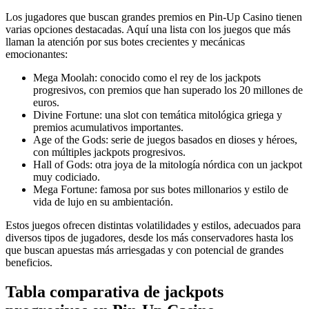
Los jugadores que buscan grandes premios en Pin-Up Casino tienen
varias opciones destacadas. Aquí una lista con los juegos que más
llaman la atención por sus botes crecientes y mecánicas
emocionantes:
Mega Moolah: conocido como el rey de los jackpots
progresivos, con premios que han superado los 20 millones de
euros.
Divine Fortune: una slot con temática mitológica griega y
premios acumulativos importantes.
Age of the Gods: serie de juegos basados en dioses y héroes,
con múltiples jackpots progresivos.
Hall of Gods: otra joya de la mitología nórdica con un jackpot
muy codiciado.
Mega Fortune: famosa por sus botes millonarios y estilo de
vida de lujo en su ambientación.
Estos juegos ofrecen distintas volatilidades y estilos, adecuados para
diversos tipos de jugadores, desde los más conservadores hasta los
que buscan apuestas más arriesgadas y con potencial de grandes
beneficios.
Tabla comparativa de jackpots