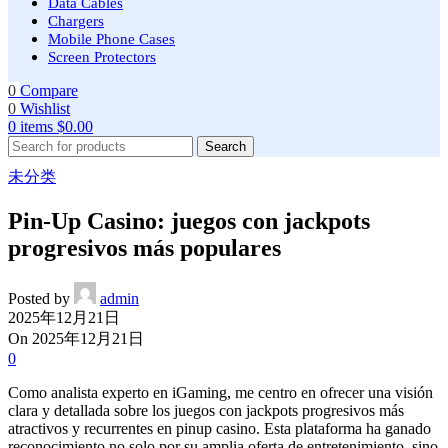
Data Cables
Chargers
Mobile Phone Cases
Screen Protectors
0
Compare
0
Wishlist
0
items
$
0.00
Search
未分类
Pin-Up Casino: juegos con jackpots
progresivos más populares
Posted by
admin
2025年12月21日
On 2025年12月21日
0
Como analista experto en iGaming, me centro en ofrecer una visión
clara y detallada sobre los juegos con jackpots progresivos más
atractivos y recurrentes en pinup casino. Esta plataforma ha ganado
reconocimiento no solo por su amplia oferta de entretenimiento, sino