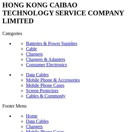
HONG KONG CAIBAO
TECHNOLOGY SERVICE COMPANY
LIMITED
Categories
Batteries & Power Supplies
Cable
Chargers
Chargers & Adapters
Consumer Electronics
Data Cables
Mobile Phone & Accessories
Mobile Phone Cases
Screen Protectors
Cables & Commonly
Footer Menu
Home
Data Cables
Chargers
Mobile Phone Cases