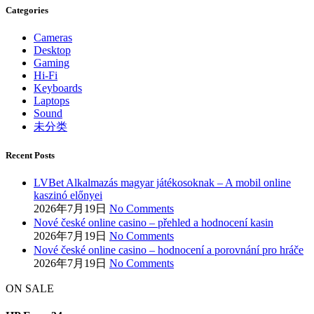
Categories
Cameras
Desktop
Gaming
Hi-Fi
Keyboards
Laptops
Sound
未分类
Recent Posts
LVBet Alkalmazás magyar játékosoknak – A mobil online
kaszinó előnyei
2026年7月19日
No Comments
Nové české online casino – přehled a hodnocení kasin
2026年7月19日
No Comments
Nové české online casino – hodnocení a porovnání pro hráče
2026年7月19日
No Comments
ON SALE