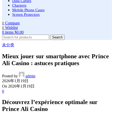
Data Cables
Chargers
Mobile Phone Cases
Screen Protectors
0
Compare
0
Wishlist
0
items
$
0.00
Search
未分类
Mieux jouer sur smartphone avec Prince
Ali Casino : astuces pratiques
Posted by
admin
2026年1月19日
On 2026年1月19日
0
Découvrez l’expérience optimale sur
Prince Ali Casino