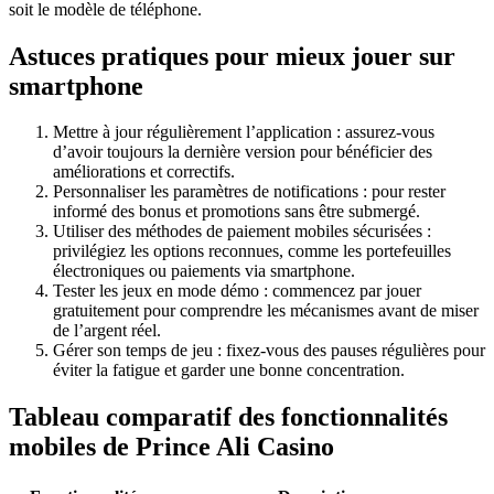
soit le modèle de téléphone.
Astuces pratiques pour mieux jouer sur
smartphone
Mettre à jour régulièrement l’application : assurez-vous
d’avoir toujours la dernière version pour bénéficier des
améliorations et correctifs.
Personnaliser les paramètres de notifications : pour rester
informé des bonus et promotions sans être submergé.
Utiliser des méthodes de paiement mobiles sécurisées :
privilégiez les options reconnues, comme les portefeuilles
électroniques ou paiements via smartphone.
Tester les jeux en mode démo : commencez par jouer
gratuitement pour comprendre les mécanismes avant de miser
de l’argent réel.
Gérer son temps de jeu : fixez-vous des pauses régulières pour
éviter la fatigue et garder une bonne concentration.
Tableau comparatif des fonctionnalités
mobiles de Prince Ali Casino