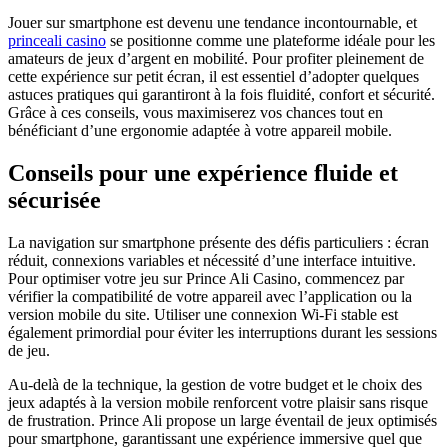
Jouer sur smartphone est devenu une tendance incontournable, et
princeali casino
se positionne comme une plateforme idéale pour les
amateurs de jeux d’argent en mobilité. Pour profiter pleinement de
cette expérience sur petit écran, il est essentiel d’adopter quelques
astuces pratiques qui garantiront à la fois fluidité, confort et sécurité.
Grâce à ces conseils, vous maximiserez vos chances tout en
bénéficiant d’une ergonomie adaptée à votre appareil mobile.
Conseils pour une expérience fluide et
sécurisée
La navigation sur smartphone présente des défis particuliers : écran
réduit, connexions variables et nécessité d’une interface intuitive.
Pour optimiser votre jeu sur Prince Ali Casino, commencez par
vérifier la compatibilité de votre appareil avec l’application ou la
version mobile du site. Utiliser une connexion Wi-Fi stable est
également primordial pour éviter les interruptions durant les sessions
de jeu.
Au-delà de la technique, la gestion de votre budget et le choix des
jeux adaptés à la version mobile renforcent votre plaisir sans risque
de frustration. Prince Ali propose un large éventail de jeux optimisés
pour smartphone, garantissant une expérience immersive quel que