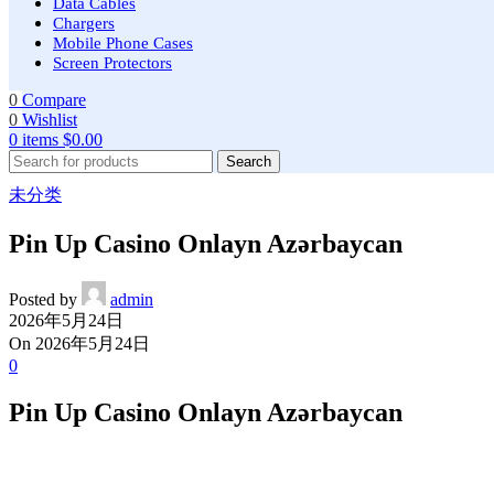
Data Cables
Chargers
Mobile Phone Cases
Screen Protectors
0
Compare
0
Wishlist
0
items
$
0.00
Search
未分类
Pin Up Casino Onlayn Azərbaycan
Posted by
admin
2026年5月24日
On 2026年5月24日
0
Pin Up Casino Onlayn Azərbaycan