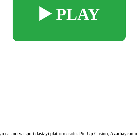
▶️ PLAY
n casino və sport dəstəyi platformasıdır. Pin Up Casino, Azərbaycanın