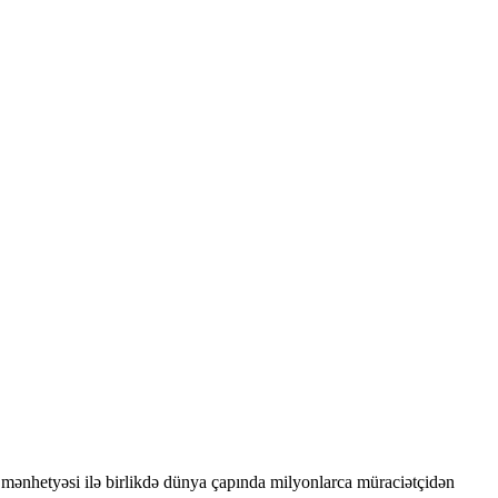
 mənhetyəsi ilə birlikdə dünya çapında milyonlarca müraciətçidən