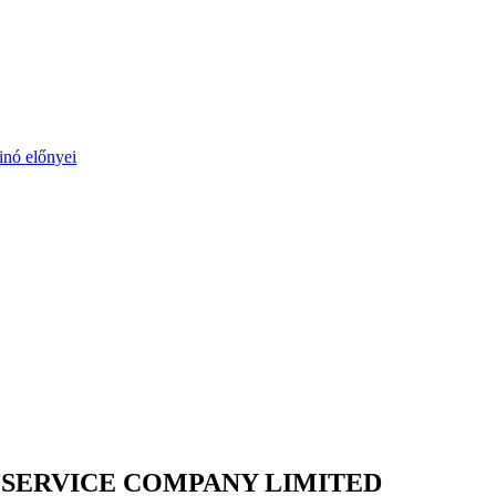
inó előnyei
SERVICE COMPANY LIMITED