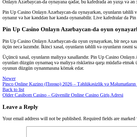
Onlayn Azərbaycan-da oynayana qədər, bu kafedrada ən yaxşı və ən xü
Pin Up Casino Onlayn Azərbaycan-da oynayarkən, oyunların təhlili və x
oynanır və hər kənddən hər kəndə oynanabilir. Live kafedralar da Pi
Pin Up Casino Onlayn Azərbaycan-da oyun oynayark
Pin Up Casino Onlayn Azərbaycan-da oyun oynayarkən, bir neçə xasalları
üçün necə lazımdır. İkinci xasal, oyunların təhlili və oyunların rəsm
Üçüncü xasal, oyunların maliyyə xasallarıdır. Pin Up Casino Onlayn A
oyunları düzgün oynamaq və maliyyə risklərinə qarşı müdafiə etmək üçü
oyunun düzgün oynanmasına kömək edər.
Newer
Pinco Online Kazino (Пинко) 2026 – Təhlükəsizlik və Məlumatların
Back to list
Older
Casibom Casino – Güvenilir Online Casino Giriş Adresi
Leave a Reply
Your email address will not be published.
Required fields are marked