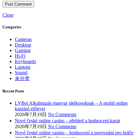
Close
Categories
Cameras
Desktop
Gaming
Hi-Fi
Keyboards
Laptops
Sound
未分类
Recent Posts
LVBet Alkalmazás magyar játékosoknak – A mobil online
kaszinó előnyei
2026年7月19日
No Comments
Nové české online casino – přehled a hodnocení kasin
2026年7月19日
No Comments
Nové české online casino – hodnocení a porovnání pro hráče