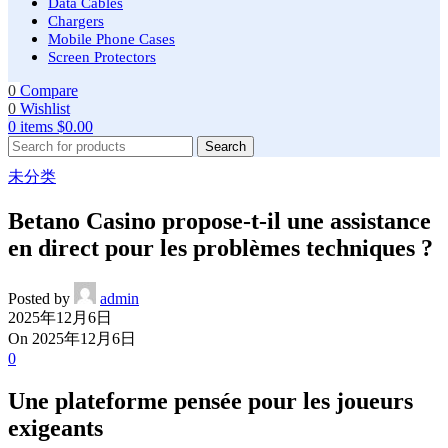
Data Cables
Chargers
Mobile Phone Cases
Screen Protectors
0
Compare
0
Wishlist
0
items
$
0.00
Search
未分类
Betano Casino propose-t-il une assistance
en direct pour les problèmes techniques ?
Posted by
admin
2025年12月6日
On 2025年12月6日
0
Une plateforme pensée pour les joueurs
exigeants