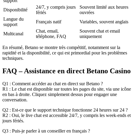
support
24/7, y compris jours
Souvent limité aux heures
Disponibilité
fériés
ouvrées
Langue du
Français natif
Variables, souvent anglais
support
Chat, email,
Souvent chat et email
Multicanal
téléphone, FAQ
uniquement
En résumé, Betano se montre très compétitif, notamment sur la
rapidité et la disponibilité, ce qui est primordial pour les problèmes
techniques.
FAQ – Assistance en direct Betano Casino
Q1 : Comment accéder au chat en direct sur Betano ?
R1 : Le chat est disponible sur toutes les pages du site, via une icône
en bas à droite. Cliquez simplement dessus pour engager une
conversation.
Q2 : Est-ce que le support technique fonctionne 24 heures sur 24 ?
R2 : Oui, le live chat est accessible 24/7, y compris les week-ends et
jours fériés.
Q3 : Puis-je parler à un conseiller en français ?