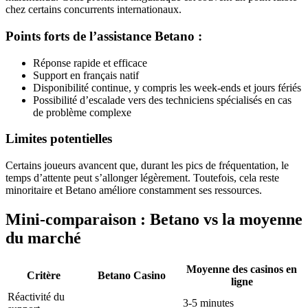
chez certains concurrents internationaux.
Points forts de l’assistance Betano :
Réponse rapide et efficace
Support en français natif
Disponibilité continue, y compris les week-ends et jours fériés
Possibilité d’escalade vers des techniciens spécialisés en cas
de problème complexe
Limites potentielles
Certains joueurs avancent que, durant les pics de fréquentation, le
temps d’attente peut s’allonger légèrement. Toutefois, cela reste
minoritaire et Betano améliore constamment ses ressources.
Mini-comparaison : Betano vs la moyenne
du marché
Moyenne des casinos en
Critère
Betano Casino
ligne
Réactivité du
3-5 minutes