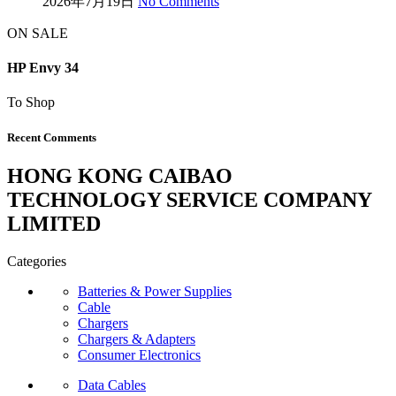
2026年7月19日
No Comments
ON SALE
HP Envy 34
To Shop
Recent Comments
HONG KONG CAIBAO
TECHNOLOGY SERVICE COMPANY
LIMITED
Categories
Batteries & Power Supplies
Cable
Chargers
Chargers & Adapters
Consumer Electronics
Data Cables