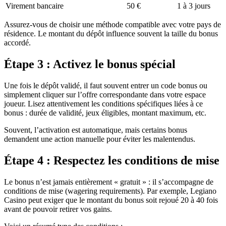
Virement bancaire
50 €
1 à 3 jours
Assurez-vous de choisir une méthode compatible avec votre pays de
résidence. Le montant du dépôt influence souvent la taille du bonus
accordé.
Étape 3 : Activez le bonus spécial
Une fois le dépôt validé, il faut souvent entrer un code bonus ou
simplement cliquer sur l’offre correspondante dans votre espace
joueur. Lisez attentivement les conditions spécifiques liées à ce
bonus : durée de validité, jeux éligibles, montant maximum, etc.
Souvent, l’activation est automatique, mais certains bonus
demandent une action manuelle pour éviter les malentendus.
Étape 4 : Respectez les conditions de mise
Le bonus n’est jamais entièrement « gratuit » : il s’accompagne de
conditions de mise (wagering requirements). Par exemple, Legiano
Casino peut exiger que le montant du bonus soit rejoué 20 à 40 fois
avant de pouvoir retirer vos gains.