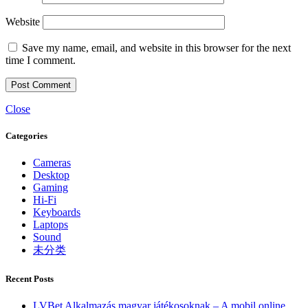
Website
Save my name, email, and website in this browser for the next
time I comment.
Close
Categories
Cameras
Desktop
Gaming
Hi-Fi
Keyboards
Laptops
Sound
未分类
Recent Posts
LVBet Alkalmazás magyar játékosoknak – A mobil online