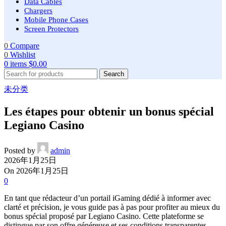
Data Cables
Chargers
Mobile Phone Cases
Screen Protectors
0
Compare
0
Wishlist
0
items
$
0.00
Search
未分类
Les étapes pour obtenir un bonus spécial
Legiano Casino
Posted by
admin
2026年1月25日
On 2026年1月25日
0
En tant que rédacteur d’un portail iGaming dédié à informer avec
clarté et précision, je vous guide pas à pas pour profiter au mieux du
bonus spécial proposé par Legiano Casino. Cette plateforme se
distingue par son offre généreuse et ses conditions transparentes,