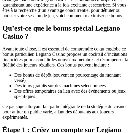
garantissant une expérience à la fois excitante et sécurisée. Si vous
êtes à la recherche d’un avantage concurrentiel pour débuter ou
booster votre session de jeu, voici comment maximiser ce bonus.
Qu’est-ce que le bonus spécial Legiano
Casino ?
Avant toute chose, il est essentiel de comprendre ce qu’englobe ce
bonus particulier. Legiano Casino propose un cocktail d’incitations
financières pour accueillir les nouveaux membres et récompenser la
fidélité des joueurs réguliers. Ces bonus peuvent inclure :
Des bonus de dépôt (souvent en pourcentage du montant
versé)
Des tours gratuits sur des machines sélectionnées
Des offres temporaires en lien avec des événements ou jeux
spécifiques
Ce package attrayant fait partie intégrante de la stratégie du casino
pour attirer un public varié, allant des débutants aux joueurs
expérimentés.
Étape 1 : Créez un compte sur Legiano