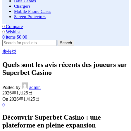
Data Cables
Chargers
Mobile Phone Cases
Screen Protectors
0
Compare
0
Wishlist
0
items
$
0.00
Search
未分类
Quels sont les avis récents des joueurs sur
Superbet Casino
Posted by
admin
2026年1月25日
On 2026年1月25日
0
Découvrir Superbet Casino : une
plateforme en pleine expansion