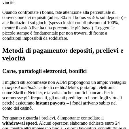
vincite.
Quando confrontate i bonus, fate attenzione alla percentuale di
conversione dei requisiti (ad es. 30x sul bonus vs 40x sul deposito) e
alle limitazioni sui giochi (spesso le slot contribuiscono al 100%,
mentre il casinò live ha una percentuale più bassa). Leggere le
piccole stampe è fondamentale per non trovarsi di fronte a
condizioni impossibili da soddisfare.
Metodi di pagamento: depositi, prelievi e
velocità
Carte, portafogli elettronici, bonifici
I migliori siti scommesse non ADM propongono un ampio ventaglio
di
deposit methods
: carte di credito/debito, portafogli elettronici
come Skrill o Neteller, e talvolta anche bonifici bancari. Per le
scommesse più frequenti, gli utenti prediligono i portafogli virtuali
perché assicurano
instant payouts
– i fondi arrivano subito nel
conto del casinò.
Per quanto riguarda i prelievi, è importante controllare il
withdrawal speed
. Alcuni operatori elaborano richieste entro 24
ore, mentre altri impiegano fino a 5 giorni lavorativi, soprattutto se si