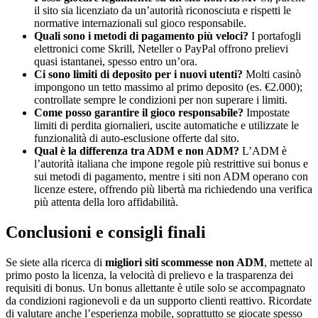
il sito sia licenziato da un’autorità riconosciuta e rispetti le
normative internazionali sul gioco responsabile.
Quali sono i metodi di pagamento più veloci?
I portafogli
elettronici come Skrill, Neteller o PayPal offrono prelievi
quasi istantanei, spesso entro un’ora.
Ci sono limiti di deposito per i nuovi utenti?
Molti casinò
impongono un tetto massimo al primo deposito (es. €2.000);
controllate sempre le condizioni per non superare i limiti.
Come posso garantire il gioco responsabile?
Impostate
limiti di perdita giornalieri, uscite automatiche e utilizzate le
funzionalità di auto‑esclusione offerte dal sito.
Qual è la differenza tra ADM e non ADM?
L’ADM è
l’autorità italiana che impone regole più restrittive sui bonus e
sui metodi di pagamento, mentre i siti non ADM operano con
licenze estere, offrendo più libertà ma richiedendo una verifica
più attenta della loro affidabilità.
Conclusioni e consigli finali
Se siete alla ricerca di
migliori siti scommesse non ADM
, mettete al
primo posto la licenza, la velocità di prelievo e la trasparenza dei
requisiti di bonus. Un bonus allettante è utile solo se accompagnato
da condizioni ragionevoli e da un supporto clienti reattivo. Ricordate
di valutare anche l’esperienza mobile, soprattutto se giocate spesso