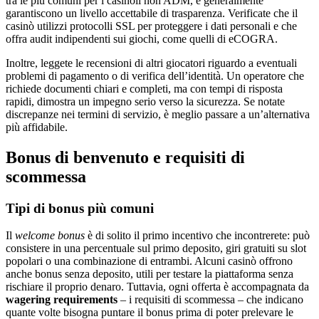
tra le più comuni per i casinoli non ADM, e generalmente
garantiscono un livello accettabile di trasparenza. Verificate che il
casinò utilizzi protocolli SSL per proteggere i dati personali e che
offra audit indipendenti sui giochi, come quelli di eCOGRA.
Inoltre, leggete le recensioni di altri giocatori riguardo a eventuali
problemi di pagamento o di verifica dell’identità. Un operatore che
richiede documenti chiari e completi, ma con tempi di risposta
rapidi, dimostra un impegno serio verso la sicurezza. Se notate
discrepanze nei termini di servizio, è meglio passare a un’alternativa
più affidabile.
Bonus di benvenuto e requisiti di
scommessa
Tipi di bonus più comuni
Il
welcome bonus
è di solito il primo incentivo che incontrerete: può
consistere in una percentuale sul primo deposito, giri gratuiti su slot
popolari o una combinazione di entrambi. Alcuni casinò offrono
anche bonus senza deposito, utili per testare la piattaforma senza
rischiare il proprio denaro. Tuttavia, ogni offerta è accompagnata da
wagering requirements
– i requisiti di scommessa – che indicano
quante volte bisogna puntare il bonus prima di poter prelevare le