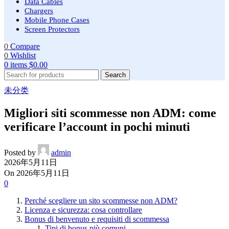
Data Cables
Chargers
Mobile Phone Cases
Screen Protectors
0
Compare
0
Wishlist
0
items
$
0.00
Search
未分类
Migliori siti scommesse non ADM: come
verificare l’account in pochi minuti
Posted by
admin
2026年5月11日
On 2026年5月11日
0
Perché scegliere un sito scommesse non ADM?
Licenza e sicurezza: cosa controllare
Bonus di benvenuto e requisiti di scommessa
Tipi di bonus più comuni