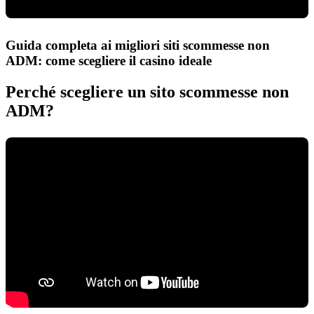
Guida completa ai migliori siti scommesse non
ADM: come scegliere il casino ideale
Perché scegliere un sito scommesse non
ADM?