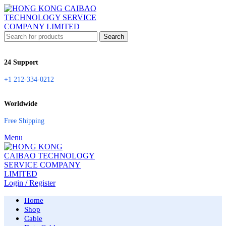
Search
24 Support
+1 212-334-0212
Worldwide
Free Shipping
Menu
Login / Register
Home
Shop
Cable