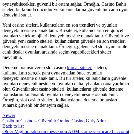
oynayabilecekleri güvenli bir ortam sağlar. Örneğin, Casino Bahis
siteleri bu konuda öncüdür ve kullanıcılarına güvenli bir canlı oyun
deneyimi sunar.
Yeni casino siteleri, kullanıcıların en son trendleri ve oyunları
deneyebilmesine olanak tanır. Bu siteler, kullanıcıların en güncel
oyunları ve teknolojileri deneyebilmesine olanak tanır. Güvenilir ve
güvenli yeni casino siteleri, kullanıcıların güvenle en son trendleri
deneyebilmesine olanak tanır. Örneğin, geleneksel slot oyunları ile
canlı dealer oyunları arasında seçim yapabilecekleri siteler
mevcuttur.
Deneme bonusu veren slot casino
kumar siteleri
siteleri,
kullanıcıların gerçek para oynaymadan önce oyunları
deneyebilmesine olanak tanır. Bu tür siteler, kullanıcıların güvenle
oyunları deneyebilmesine ve oyunları daha iyi anlamasına yardımcı
olur. Güvenilir slot casino siteleri, kullanıcıların güvenle deneme
bonuslarını kullanarak oyunları deneyebilmesine olanak tanır.
Örneğin, slot casino siteleri, kullanıcılarına deneme bonusları
sunarak güvenli bir deneyim sağlar.
Newer
Casibom Casino – Güvenilir Online Casino Giriş Adresi
Back to list
Older
Migliori siti scommesse non ADM: come verificare l’account